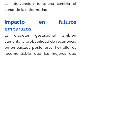
La intervención temprana cambia el 
curso de la enfermedad.
Impacto en futuros 
embarazos
La diabetes gestacional también 
aumenta la probabilidad de recurrencia 
en embarazos posteriores. Por ello, es 
recomendable que las mujeres que 
planean un nuevo embarazo optimicen 
su peso, controlen sus niveles de 
glucosa y realicen evaluación médica 
previa.
La planificación preconcepcional 
reduce riesgos tanto maternos como 
fetales.