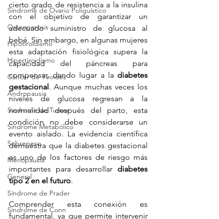
cierto grado de resistencia a la insulina 
Síndrome de Ovario Poliquístico
con el objetivo de garantizar un 
Osteoporosis
adecuado suministro de glucosa al 
bebé. Sin embargo, en algunas mujeres 
Hipotiroidismo
esta adaptación fisiológica supera la 
Hipertiroidismo
capacidad del páncreas para 
compensar, dando lugar a la 
diabetes 
Cáncer de Tiroides
gestacional
. Aunque muchas veces los 
Andropausia
niveles de glucosa regresan a la 
Sindrome de Turner
normalidad después del parto, esta 
condición no debe considerarse un 
Síndrome Metabólico
evento aislado. La evidencia científica 
Sobrepeso
demuestra que la diabetes gestacional 
es uno de los factores de riesgo más 
Menopausia
importantes para desarrollar 
diabetes 
General
tipo 2 en el futuro
.
Síndrome de Prader
Comprender esta conexión es 
Síndrome de Conn
fundamental, ya que permite intervenir 