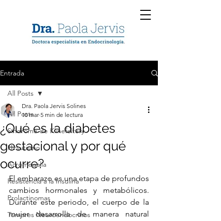
Entrada
All Posts
Dra. Paola Jervis Solines
All Posts
10 mar
5 min de lectura
¿Qué es la diabetes
Síndrome de Klinefeltery
gestacional y por qué
Hirsutismo
ocurre?
Acromegalia
El embarazo es una etapa de profundos 
Resistencia a la Insulina
cambios hormonales y metabólicos. 
Prolactinomas
Durante este periodo, el cuerpo de la 
mujer desarrolla de manera natural 
Tumores Neuroendocrinos