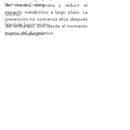
Síndrome de Cushing
de manera temprana y reducir el 
impacto metabólico a largo plazo. La 
Talla Baja
prevención no comienza años después 
Glandulas Suprarrenales
del embarazo, sino desde el momento 
mismo del diagnóstico.
Síndrome Prader Willi