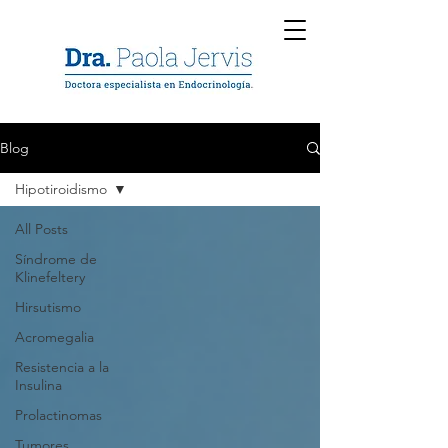
Blog
Hipotiroidismo
All Posts
Síndrome de
Klinefeltery
Hirsutismo
Acromegalia
Resistencia a la
Insulina
Prolactinomas
Tumores