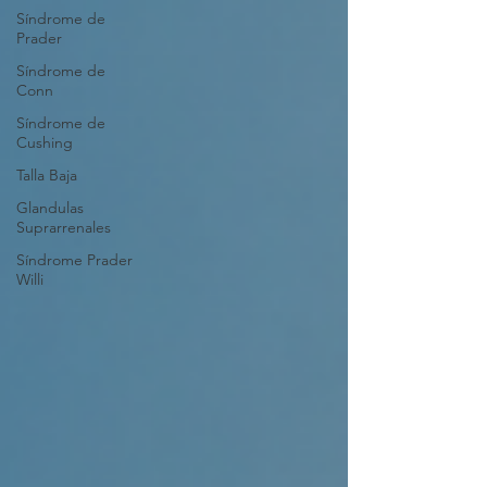
Síndrome de
Prader
Síndrome de
Conn
Síndrome de
Cushing
Talla Baja
Glandulas
Suprarrenales
Síndrome Prader
Willi