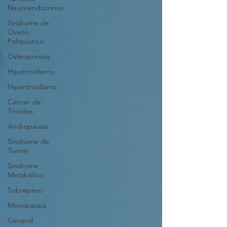
Neuroendocrinos
Síndrome de
Ovario
Poliquístico
Osteoporosis
Hipotiroidismo
Hipertiroidismo
Cáncer de
Tiroides
Andropausia
Sindrome de
Turner
Síndrome
Metabólico
Sobrepeso
Menopausia
General