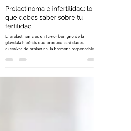
Dra. Paola Jervis Solines
28 ago 2025
4 min de lectura
Prolactinoma e infertilidad: lo
que debes saber sobre tu
fertilidad
El prolactinoma es un tumor benigno de la
glándula hipófisis que produce cantidades
excesivas de prolactina, la hormona responsable
de estimular la producción de leche materna.
Aunque no es un cáncer y suele crecer
lentamente, su impacto en el equilibrio hormonal
puede ser profundo, en especial en la fertilidad
tanto de mujeres como de hombres. La prolactina
en exceso altera la regulación del eje hipotálamo-
hipófisis-gonadal, interfiriendo en la ovulación en
mujeres y en la p