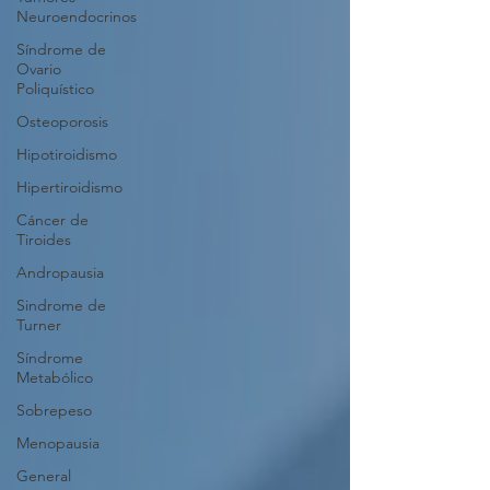
Neuroendocrinos
Síndrome de
Ovario
Poliquístico
Osteoporosis
Hipotiroidismo
Hipertiroidismo
Cáncer de
Tiroides
Andropausia
Sindrome de
Turner
Síndrome
Metabólico
Sobrepeso
Menopausia
General