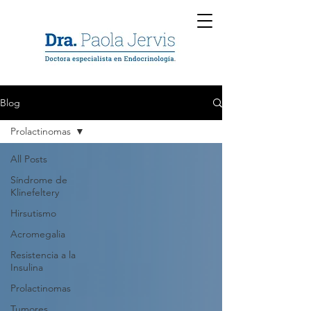
Blog
Prolactinomas
All Posts
Síndrome de
Klinefeltery
Hirsutismo
Acromegalia
Resistencia a la
Insulina
Prolactinomas
Tumores