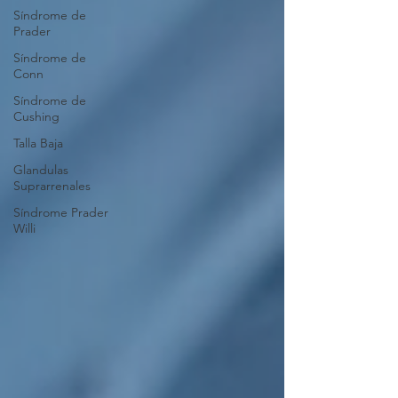
Síndrome de
Prader
Síndrome de
Conn
Síndrome de
Cushing
Talla Baja
Glandulas
Suprarrenales
Síndrome Prader
Willi