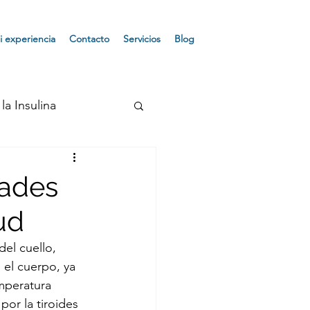
i experiencia
Contacto
Servicios
Blog
la Insulina
Osteoporosis
dades
ud
ndrome de Turner
el cuello, 
el cuerpo, ya 
e Prader
mperatura 
or la tiroides 