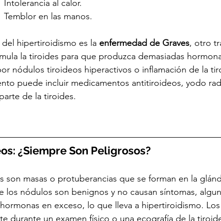
      Intolerancia al calor.
         Temblor en las manos.
el hipertiroidismo es la 
enfermedad de Graves
, otro t
mula la tiroides para que produzca demasiadas hormona
r nódulos tiroideos hiperactivos o inflamación de la tir
amiento puede incluir medicamentos antitiroideos, yodo rad
parte de la tiroides.
os: ¿Siempre Son Peligrosos?
s son masas o protuberancias que se forman en la glándu
e los nódulos son benignos y no causan síntomas, algu
hormonas en exceso, lo que lleva a hipertiroidismo. Los
 durante un examen físico o una ecografía de la tiroid