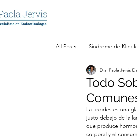
All Posts
Síndrome de Klinefe
Dra. Paola Jervis E
Prolactinomas
Tumores
Todo Sob
Comunes
Hipotiroidismo
Hipertir
La tiroides es una gl
justo debajo de la l
Síndrome Metabólico
S
que produce hormona
corporal y el consum