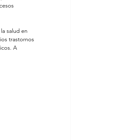
ocesos 
nales
la salud en 
os trastornos 
icos. A 