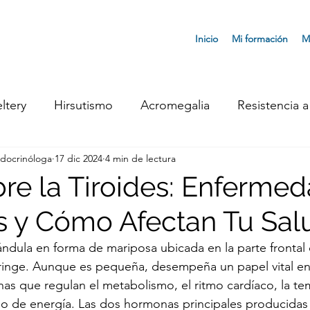
Inicio
Mi formación
M
ltery
Hirsutismo
Acromegalia
Resistencia a 
ndocrinóloga
17 dic 2024
4 min de lectura
 Neuroendocrinos
Síndrome de Ovario Poliquístico
re la Tiroides: Enferme
 y Cómo Afectan Tu Sal
oidismo
Cáncer de Tiroides
Andropausia
Si
ándula en forma de mariposa ubicada en la parte frontal d
aringe. Aunque es pequeña, desempeña un papel vital en 
obrepeso
Menopausia
General
Síndrome d
s que regulan el metabolismo, el ritmo cardíaco, la te
o de energía. Las dos hormonas principales producidas p