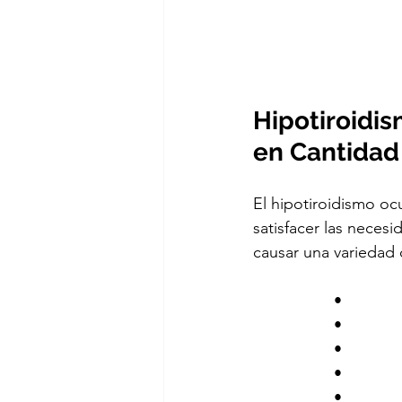
Hipotiroidi
en Cantidad 
El hipotiroidismo oc
satisfacer las neces
causar una variedad
                  •        
                  •     
                  •      
                  •         
                  •     