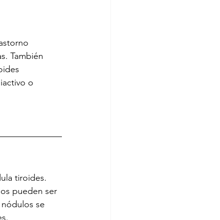
rastorno 
s. También 
oides 
iactivo o 
la tiroides. 
nos pueden ser 
 nódulos se 
es.