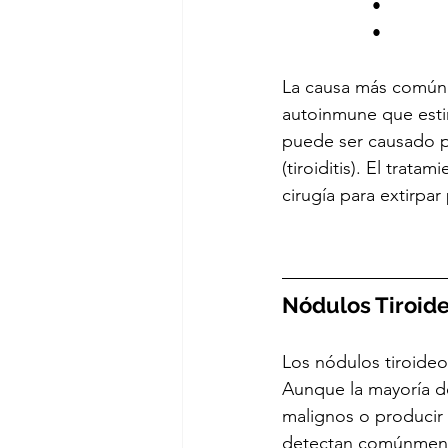
                  •         
                  •      
La causa más común d
autoinmune que esti
puede ser causado po
(tiroiditis). El trat
cirugía para extirpar 
Nódulos Tiroide
Los nódulos tiroideo
Aunque la mayoría d
malignos o producir 
detectan comúnmente