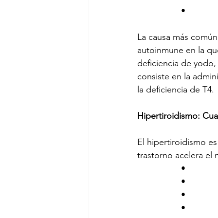
                  •     
La causa más común d
autoinmune en la que
deficiencia de yodo, 
consiste en la admin
la deficiencia de T4.
Hipertiroidismo: Cu
El hipertiroidismo e
trastorno acelera el
                  •      
                  •      
                  •     
                  •       