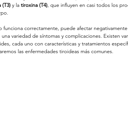
 (T3)
 y la 
tiroxina (T4)
, que influyen en casi todos los pr
drome de Cushing
Talla Baja
Glandulas Suprarre
rpo.
o funciona correctamente, puede afectar negativamente 
una variedad de síntomas y complicaciones. Existen vari
ides, cada uno con características y tratamientos específ
raremos las enfermedades tiroideas más comunes. 