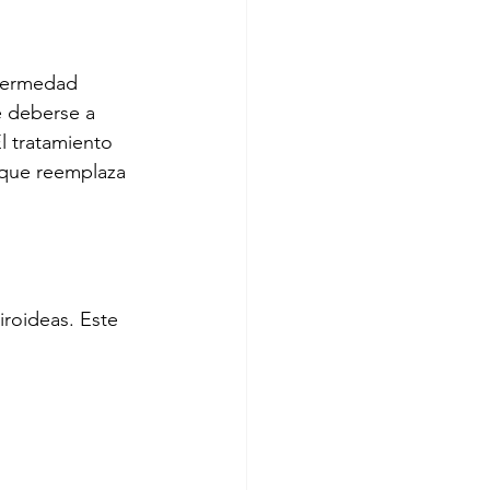
fermedad 
e deberse a 
l tratamiento 
 que reemplaza 
roideas. Este 