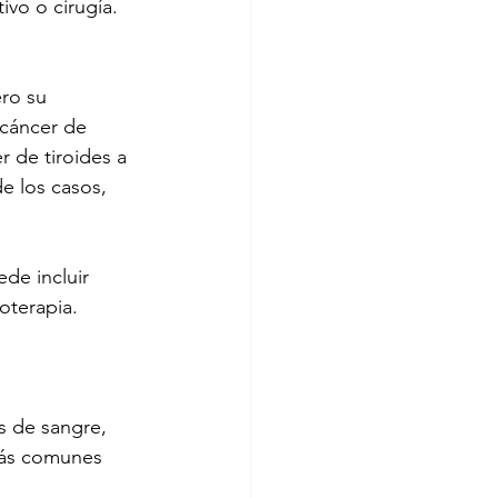
vo o cirugía.
ro su 
cáncer de 
r de tiroides a 
e los casos, 
de incluir 
oterapia.
s de sangre, 
más comunes 