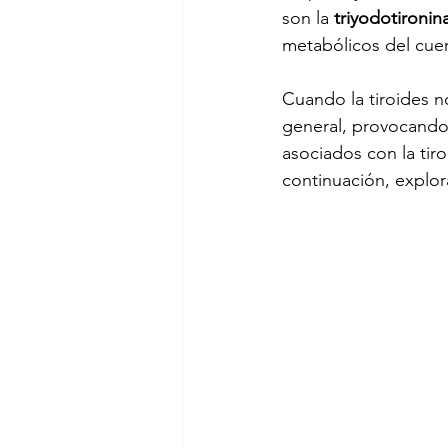
son la 
triyodotironina
Síndrome de Conn
Sín
metabólicos del cue
Cuando la tiroides n
Síndrome Prader Willi
general, provocando 
asociados con la tiro
continuación, explo