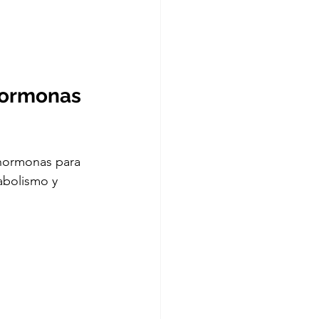
Hormonas 
 hormonas para 
abolismo y 