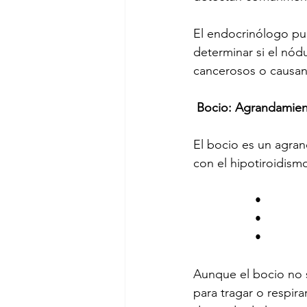
El endocrinólogo pue
determinar si el nód
cancerosos o causan 
 Bocio: Agrandamient
El bocio es un agran
con el hipotiroidism
                  •      
                  •   
                  •     
Aunque el bocio no 
para tragar o respira