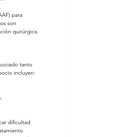
AAF) para 
los son 
ción quirúrgica.
sociado tanto 
bocio incluyen:
s.
r dificultad 
ratamiento 