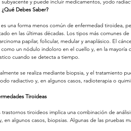
subyacente y puede incluir medicamentos, yodo radiacti
s: ¿Qué Debes Saber?
es es una forma menos común de enfermedad tiroidea, pe
tado en las últimas décadas. Los tipos más comunes de 
carcinoma papilar, folicular, medular y anaplásico. El cánce
omo un nódulo indoloro en el cuello y, en la mayoría d
stico cuando se detecta a tiempo.
almente se realiza mediante biopsia, y el tratamiento pue
yodo radiactivo y, en algunos casos, radioterapia o quimi
ermedades Tiroideas
s trastornos tiroideos implica una combinación de análisi
y, en algunos casos, biopsias. Algunas de las pruebas 