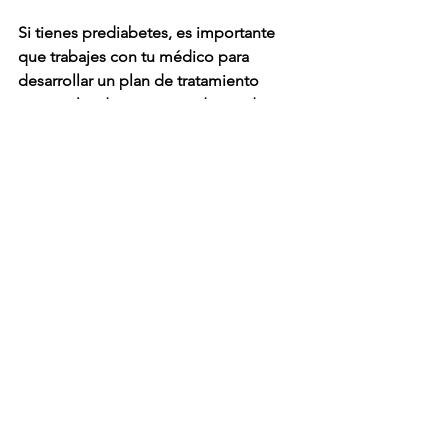
Si tienes prediabetes, es importante 
que trabajes con tu médico para 
desarrollar un plan de tratamiento 
personalizado que te ayude a reducir 
tu riesgo de desarrollar diabetes y 
otras complicaciones.
Recuerda:
La prediabetes es una condición 
tratable y reversible.
Un diagnóstico temprano es clave 
para un buen pronóstico.
No dudes en consultar a tu 
médico si tienes dudas o 
sospechas que puedes tener 
prediabetes.
Ayudemos a crear conciencia sobre la 