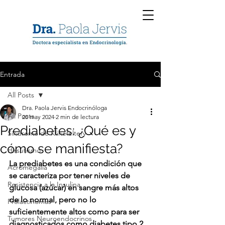
Entrada
All Posts
Dra. Paola Jervis Endocrinóloga
All Posts
20 may 2024
2 min de lectura
Prediabetes: ¿Qué es y
Síndrome de Klinefeltery
cómo se manifiesta?
Hirsutismo
La prediabetes es una condición que 
Acromegalia
se caracteriza por tener niveles de 
Resistencia a la Insulina
glucosa (azúcar) en sangre más altos 
de lo normal, pero no lo 
Prolactinomas
suficientemente altos como para ser 
Tumores Neuroendocrinos
diagnosticados como diabetes tipo 2.