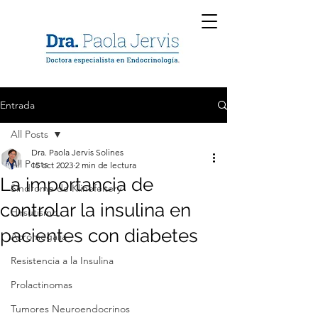
Entrada
All Posts
Dra. Paola Jervis Solines
All Posts
15 oct 2023
2 min de lectura
La importancia de
Síndrome de Klinefeltery
controlar la insulina en
Hirsutismo
pacientes con diabetes
Acromegalia
Resistencia a la Insulina
Prolactinomas
Tumores Neuroendocrinos