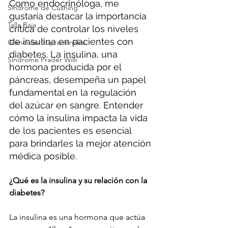
Como endocrinóloga, me 
Síndrome de Cushing
gustaría destacar la importancia 
Talla Baja
crítica de controlar los niveles 
de insulina en pacientes con 
Glandulas Suprarrenales
diabetes. La insulina, una 
Síndrome Prader Willi
hormona producida por el 
páncreas, desempeña un papel 
fundamental en la regulación 
del azúcar en sangre. Entender 
cómo la insulina impacta la vida 
de los pacientes es esencial 
para brindarles la mejor atención 
médica posible.
¿Qué es la insulina y su relación con la 
diabetes?
La insulina es una hormona que actúa 