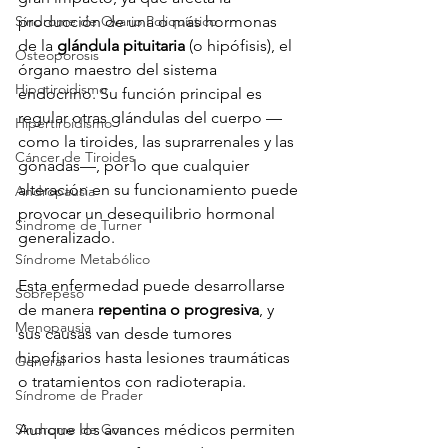
Síndrome de Ovario Poliquístico
producción de una o más hormonas 
de la 
glándula pituitaria
 (o hipófisis), el 
Osteoporosis
órgano maestro del sistema 
Hipotiroidismo
endocrino. Su función principal es 
regular otras glándulas del cuerpo —
Hipertiroidismo
como la tiroides, las suprarrenales y las 
Cáncer de Tiroides
gónadas—, por lo que cualquier 
alteración en su funcionamiento puede 
Andropausia
provocar un desequilibrio hormonal 
Sindrome de Turner
generalizado.
Síndrome Metabólico
Esta enfermedad puede desarrollarse 
Sobrepeso
de manera 
repentina o progresiva
, y 
Menopausia
sus causas van desde tumores 
hipofisarios hasta lesiones traumáticas 
General
o tratamientos con radioterapia. 
Síndrome de Prader
Síndrome de Conn
Aunque los avances médicos permiten 