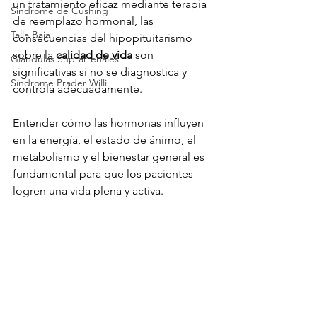
un tratamiento eficaz mediante terapia 
Síndrome de Cushing
de reemplazo hormonal, las 
Talla Baja
consecuencias del hipopituitarismo 
sobre la 
calidad de vida
 son 
Glandulas Suprarrenales
significativas si no se diagnostica y 
Síndrome Prader Willi
controla adecuadamente.
Entender cómo las hormonas influyen 
en la energía, el estado de ánimo, el 
metabolismo y el bienestar general es 
fundamental para que los pacientes 
logren una vida plena y activa.