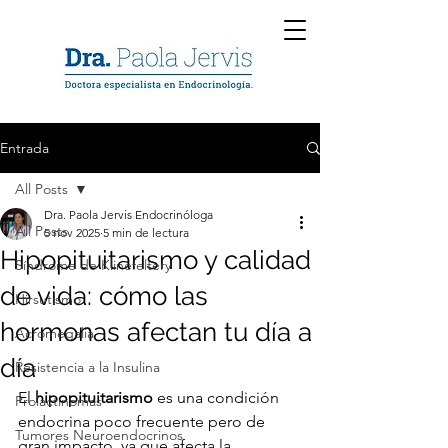
Entrada
All Posts
Dra. Paola Jervis Endocrinóloga
All Posts
5 nov 2025
5 min de lectura
Hipopituitarismo y calidad
Síndrome de Klinefeltery
de vida: cómo las
Hirsutismo
hormonas afectan tu día a
Acromegalia
día
Resistencia a la Insulina
El 
hipopituitarismo
 es una condición 
Prolactinomas
endocrina poco frecuente pero de 
Tumores Neuroendocrinos
gran impacto, ya que afecta la 