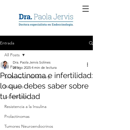
Entrada
All Posts
Dra. Paola Jervis Solines
All Posts
28 ago 2025
4 min de lectura
Prolactinoma e infertilidad:
Síndrome de Klinefeltery
lo que debes saber sobre
Hirsutismo
tu fertilidad
Acromegalia
Resistencia a la Insulina
Prolactinomas
Tumores Neuroendocrinos