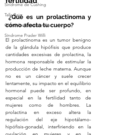
fertilidad
Síndrome de Cushing
Talla Baja
 ¿Qué es un prolactinoma y 
cómo afecta tu cuerpo?
Glandulas Suprarrenales
Síndrome Prader Willi
El prolactinoma es un tumor benigno 
de la glándula hipófisis que produce 
cantidades excesivas de prolactina, la 
hormona responsable de estimular la 
producción de leche materna. Aunque 
no es un cáncer y suele crecer 
lentamente, su impacto en el equilibrio 
hormonal puede ser profundo, en 
especial en la fertilidad tanto de 
mujeres como de hombres. La 
prolactina en exceso altera la 
regulación del eje hipotálamo-
hipófisis-gonadal, interfiriendo en la 
ovulación en mujeres y en la 