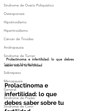
Síndrome de Ovario Poliquístico
Osteoporosis
Hipotiroidismo
Hipertiroidismo
Cáncer de Tiroides
Andropausia
Sindrome de Turner
 Prolactinoma e infertilidad: lo que debes 
Síndrome Metabólico
saber sobre tu fertilidad
Sobrepeso
Menopausia
Prolactinoma e 
General
infertilidad: lo que 
Síndrome de Prader
debes saber sobre tu 
Síndrome de Conn