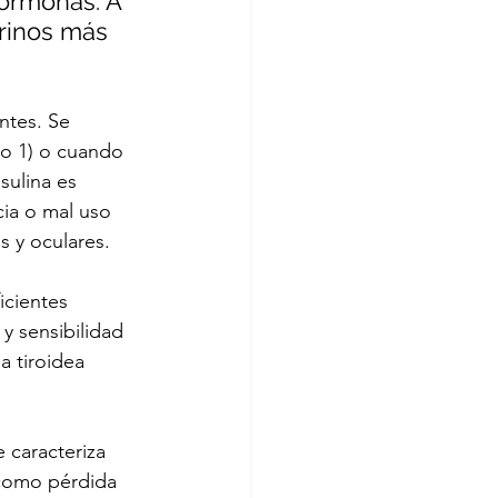
hormonas. A 
rinos más 
ntes. Se 
po 1) o cuando 
sulina es 
cia o mal uso 
 y oculares.
icientes 
y sensibilidad 
a tiroidea 
 caracteriza 
 como pérdida 