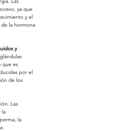
gía. Las 
roceso, ya que 
ecimiento y el 
és de la hormona 
quidos y 
glándulas 
o que es 
ducidas por el 
ión de los 
ión. Las 
la 
perma, la 
as 