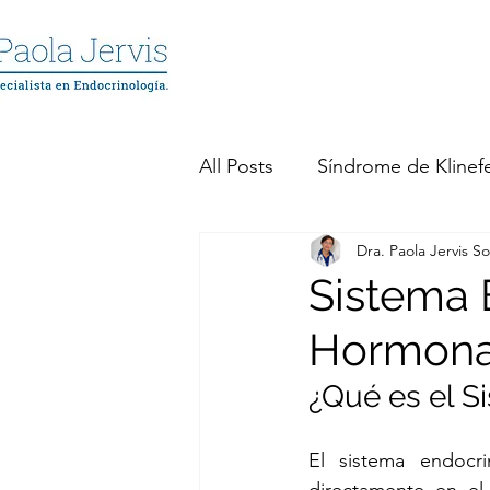
All Posts
Síndrome de Klinefe
Dra. Paola Jervis So
Prolactinomas
Tumores
Sistema 
Hormona
Hipotiroidismo
Hipertir
¿Qué es el S
Síndrome Metabólico
S
El sistema endocr