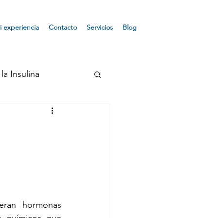
i experiencia
Contacto
Servicios
Blog
la Insulina
Osteoporosis
ndrome de Turner
e Prader
eran hormonas 