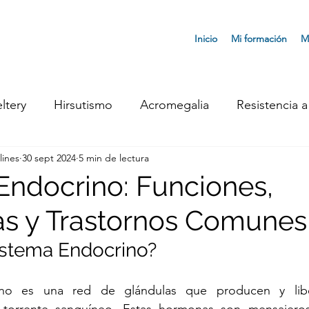
Inicio
Mi formación
M
ltery
Hirsutismo
Acromegalia
Resistencia a 
lines
30 sept 2024
5 min de lectura
 Neuroendocrinos
Síndrome de Ovario Poliquístico
Endocrino: Funciones,
s y Trastornos Comunes
oidismo
Cáncer de Tiroides
Andropausia
Si
istema Endocrino?
obrepeso
Menopausia
General
Síndrome d
ino es una red de glándulas que producen y lib