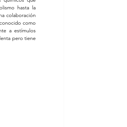
 químicos que 
nales
lismo hasta la 
ha colaboración 
o conocido como 
te a estímulos 
enta pero tiene 