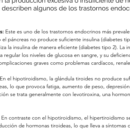
n la producción excesiva o insuficiente de 
e describen algunos de los trastornos endoc
s:
 Este es uno de los trastornos endocrinos más prevale
el páncreas no produce suficiente insulina (diabetes ti
iza la insulina de manera eficiente (diabetes tipo 2). La in
 regular los niveles de glucosa en sangre, y su deficien
complicaciones graves como problemas cardíacos, renales
 En el hipotiroidismo, la glándula tiroides no produce suf
eas, lo que provoca fatiga, aumento de peso, depresión 
ección se trata generalmente con levotiroxina, una hormon
 En contraste con el hipotiroidismo, el hipertiroidismo se
ducción de hormonas tiroideas, lo que lleva a síntomas