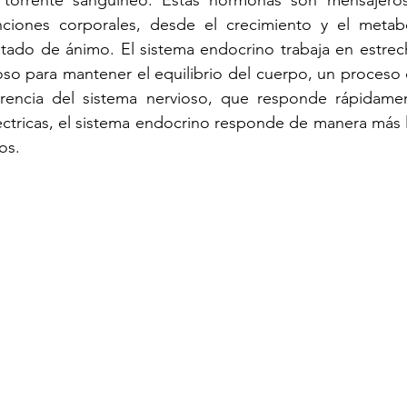
 torrente sanguíneo. Estas hormonas son mensajeros
drome de Cushing
Talla Baja
Glandulas Suprarre
nciones corporales, desde el crecimiento y el metabo
stado de ánimo. El sistema endocrino trabaja en estrec
ioso para mantener el equilibrio del cuerpo, un proces
rencia del sistema nervioso, que responde rápidamen
ctricas, el sistema endocrino responde de manera más l
os.