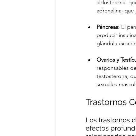
aldosterona, que
adrenalina, que
Páncreas:
 El pá
producir insulin
glándula exocrin
Ovarios y Testíc
responsables del
testosterona, qu
sexuales mascul
Trastornos 
Los trastornos 
efectos profundo