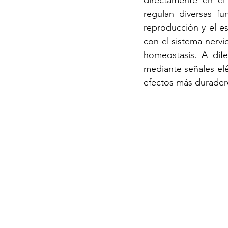
directamente en el
Síndrome de Conn
Sín
regulan diversas fu
reproducción y el e
con el sistema nerv
Síndrome Prader Willi
homeostasis. A dife
mediante señales elé
efectos más durader