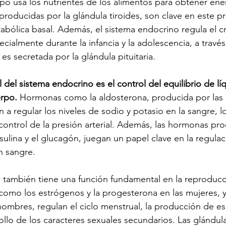
po usa los nutrientes de los alimentos para obtener ener
producidas por la glándula tiroides, son clave en este p
tabólica basal. Además, el sistema endocrino regula el cr
pecialmente durante la infancia y la adolescencia, a trav
es secretada por la glándula pituitaria.
 del sistema endocrino es el control del equilibrio de lí
erpo. 
Hormonas como la aldosterona, producida por las 
 a regular los niveles de sodio y potasio en la sangre, l
control de la presión arterial. Además, las hormonas pro
sulina y el glucagón, juegan un papel clave en la regulac
n sangre.
 también tiene una función fundamental en la reproducc
omo los estrógenos y la progesterona en las mujeres, y 
hombres, regulan el ciclo menstrual, la producción de es
ollo de los caracteres sexuales secundarios. Las glándul