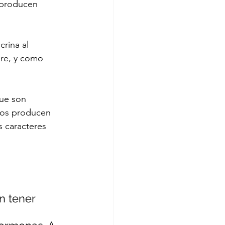
 producen 
rina al 
gre, y como 
ue son 
ulos producen 
s caracteres 
n tener 
 