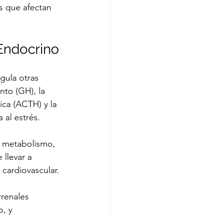
 que afectan 
Endocrino
gula otras 
to (GH), la 
ca (ACTH) y la 
 al estrés.
l metabolismo, 
 llevar a 
 cardiovascular.
rrenales 
, y 