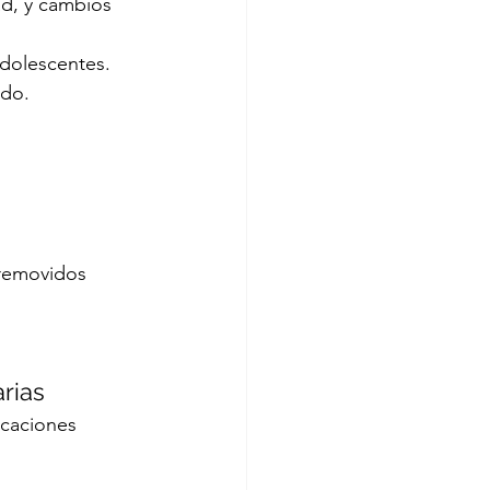
ad, y cambios 
adolescentes.
ido.
removidos 
rias
icaciones 