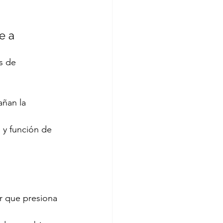
e a 
s de 
añan la 
 y función de 
r que presiona 