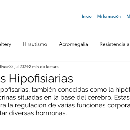
Inicio
Mi formación
M
ltery
Hirsutismo
Acromegalia
Resistencia a 
lines
23 jul 2024
2 min de lectura
 Neuroendocrinos
Síndrome de Ovario Poliquístico
 Hipofisiarias
pofisarias, también conocidas como la hipófi
oidismo
Cáncer de Tiroides
Andropausia
Si
inas situadas en la base del cerebro. Estas
ra la regulación de varias funciones corpora
etar diversas hormonas.
obrepeso
Menopausia
General
Síndrome d