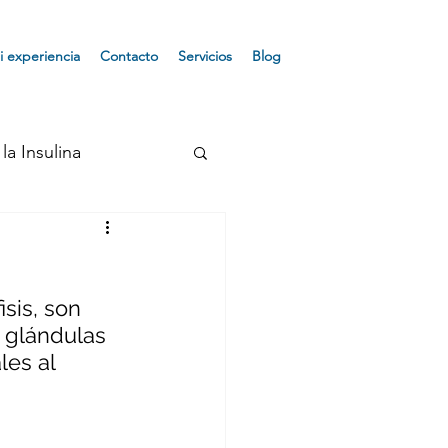
i experiencia
Contacto
Servicios
Blog
la Insulina
Osteoporosis
sis, son 
ndrome de Turner
 glándulas 
les al 
e Prader