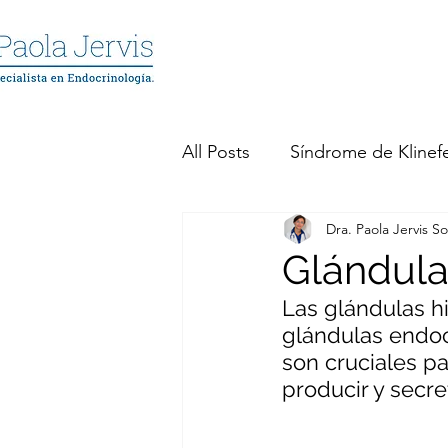
All Posts
Síndrome de Klinefe
Dra. Paola Jervis So
Prolactinomas
Tumores
Glándulas
Las glándulas hi
Hipotiroidismo
Hipertir
glándulas endocr
son cruciales pa
producir y secr
Síndrome Metabólico
S