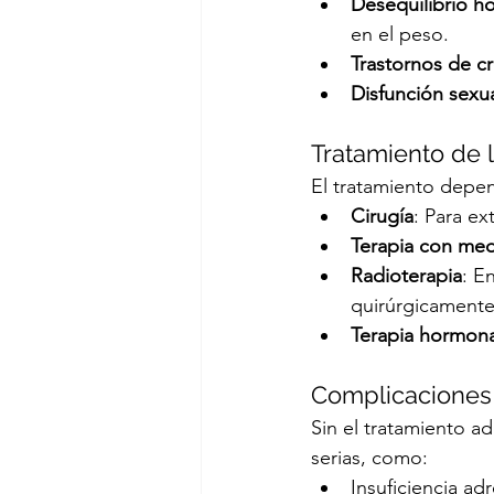
Desequilibrio h
en el peso.
Trastornos de c
Disfunción sexu
Tratamiento de l
El tratamiento depen
Cirugía
: Para ex
Terapia con me
Radioterapia
: E
quirúrgicamente
Terapia hormonal
Complicaciones 
Sin el tratamiento a
serias, como:
Insuficiencia adr