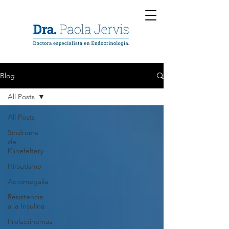
Blog
All Posts
All Posts
Síndrome
de
Klinefeltery
Hirsutismo
Acromegalia
Resistencia
a la Insulina
Prolactinomas