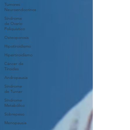
Tumores
Neuroendocrinos
Síndrome
de Ovario
Poliquístico
Osteoporosis
Hipotiroidismo
Hipertiroidismo
Cáncer de
Tiroides
Andropausia
Sindrome
de Turner
Síndrome
Metabólico
Sobrepeso
Menopausia