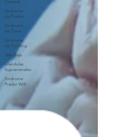
General
Síndrome
de Prader
Síndrome
de Conn
Síndrome
de Cushing
Talla Baja
Glandulas
Suprarrenales
Síndrome
Prader Willi