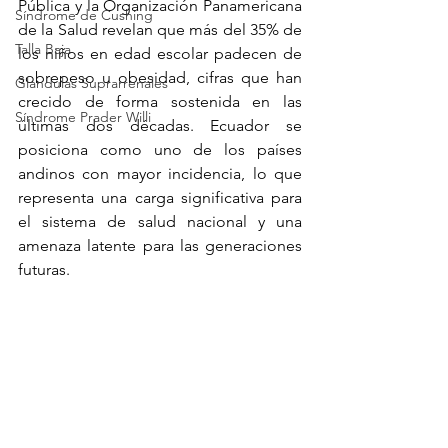
Pública y la Organización Panamericana 
Síndrome de Cushing
de la Salud revelan que más del 35% de 
Talla Baja
los niños en edad escolar padecen de 
sobrepeso u obesidad, cifras que han 
Glandulas Suprarrenales
crecido de forma sostenida en las 
Síndrome Prader Willi
últimas dos décadas. Ecuador se 
posiciona como uno de los países 
andinos con mayor incidencia, lo que 
representa una carga significativa para 
el sistema de salud nacional y una 
amenaza latente para las generaciones 
futuras.