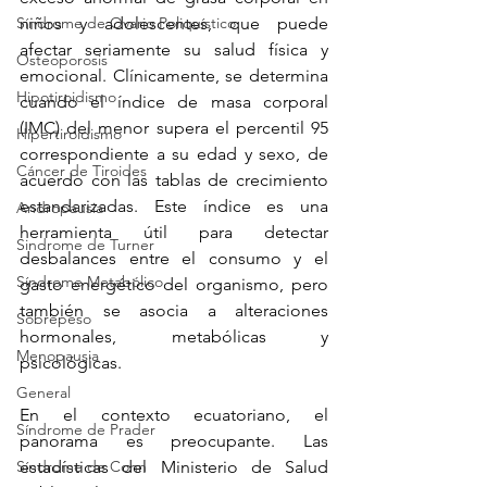
Síndrome de Ovario Poliquístico
niños y adolescentes, que puede 
afectar seriamente su salud física y 
Osteoporosis
emocional. Clínicamente, se determina 
Hipotiroidismo
cuando el índice de masa corporal 
(IMC) del menor supera el percentil 95 
Hipertiroidismo
correspondiente a su edad y sexo, de 
Cáncer de Tiroides
acuerdo con las tablas de crecimiento 
estandarizadas. Este índice es una 
Andropausia
herramienta útil para detectar 
Sindrome de Turner
desbalances entre el consumo y el 
Síndrome Metabólico
gasto energético del organismo, pero 
también se asocia a alteraciones 
Sobrepeso
hormonales, metabólicas y 
Menopausia
psicológicas.
General
En el contexto ecuatoriano, el 
Síndrome de Prader
panorama es preocupante. Las 
Síndrome de Conn
estadísticas del Ministerio de Salud 