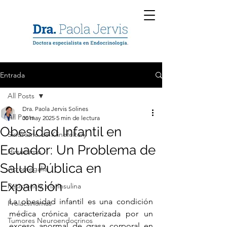
Entrada
All Posts
Dra. Paola Jervis Solines
All Posts
30 may 2025
5 min de lectura
Obesidad Infantil en
Síndrome de Klinefeltery
Ecuador: Un Problema de
Hirsutismo
Salud Pública en
Acromegalia
Expansión
Resistencia a la Insulina
La obesidad infantil es una condición 
Prolactinomas
médica crónica caracterizada por un 
Tumores Neuroendocrinos
exceso anormal de grasa corporal en 