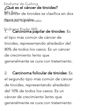
Síndrome de Cushing
¿Qué es el cáncer de tiroides?
Talla Baja
El cáncer de tiroides se clasifica en dos 
tipos principales:
Glandulas Suprarrenales
Síndrome Prader Willi
1.     
Carcinoma papilar de tiroides
: Es 
el tipo más común de cáncer de 
tiroides, representando alrededor del 
80% de todos los casos. Es un cáncer 
de crecimiento lento que 
generalmente se cura con tratamiento.
2.     
Carcinoma folicular de tiroides
: Es 
el segundo tipo más común de cáncer 
de tiroides, representando alrededor 
del 10% de todos los casos. Es un 
cáncer de crecimiento lento que 
generalmente se cura con tratamiento.