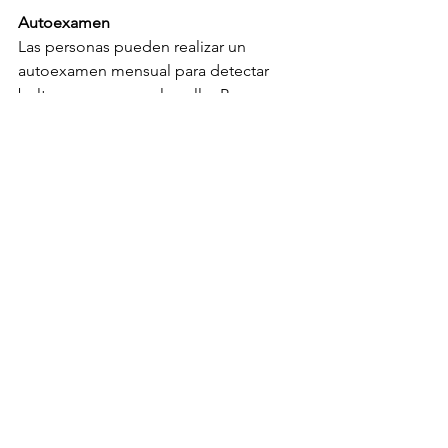
Autoexamen
Las personas pueden realizar un 
autoexamen mensual para detectar 
bultos o masas en el cuello. Para 
realizar el autoexamen, siga estos 
pasos:
Párese frente a un espejo y mire su 
cuello.
Coloque los dedos índice y medio 
de una mano en el centro del 
cuello, debajo de la nuez de Adán.
Mueva los dedos hacia los lados 
de su cuello, buscando bultos o 
masas.
Repita el procedimiento con la 
otra mano.
Si encuentra algún bulto o masa, 
consulte a un médico lo antes 