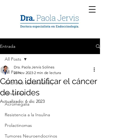
Entrada
All Posts
Dra. Paola Jervis Solines
All Posts
23 nov 2023
2 min de lectura
Cómo identificar el cáncer
Síndrome de Klinefeltery
de tiroides
Hirsutismo
Actualizado:
6 dic 2023
Acromegalia
Resistencia a la Insulina
Prolactinomas
Tumores Neuroendocrinos