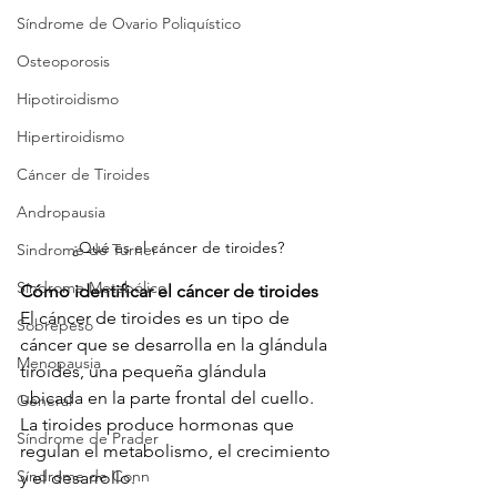
Síndrome de Ovario Poliquístico
Osteoporosis
Hipotiroidismo
Hipertiroidismo
Cáncer de Tiroides
Andropausia
¿Qué es el cáncer de tiroides?
Sindrome de Turner
Síndrome Metabólico
Cómo identificar el cáncer de tiroides
El cáncer de tiroides es un tipo de 
Sobrepeso
cáncer que se desarrolla en la glándula 
Menopausia
tiroides, una pequeña glándula 
ubicada en la parte frontal del cuello. 
General
La tiroides produce hormonas que 
Síndrome de Prader
regulan el metabolismo, el crecimiento 
Síndrome de Conn
y el desarrollo.